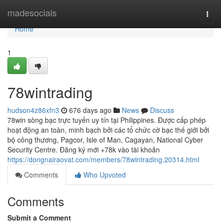
Home
madesocials
Togg
navi
Home
1
78wintrading
hudson4z86xfn3
676 days ago
News
Discuss
78win sòng bạc trực tuyến uy tín tại Philippines. Được cấp phép
hoạt động an toàn, minh bạch bởi các tổ chức cờ bạc thế giới bởi
bộ công thương, Pagcor, Isle of Man, Cagayan, National Cyber
Security Centre. Đăng ký mới +78k vào tài khoản
https://dongnairaovat.com/members/78wintrading.20314.html
Comments
Who Upvoted
Comments
Submit a Comment