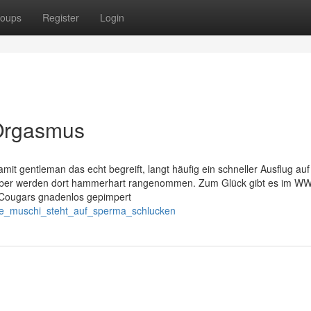
oups
Register
Login
 Orgasmus
it gentleman das echt begreift, langt häufig ein schneller Ausflug auf
eiber werden dort hammerhart rangenommen. Zum Glück gibt es im 
 Cougars gnadenlos gepimpert
se_muschi_steht_auf_sperma_schlucken