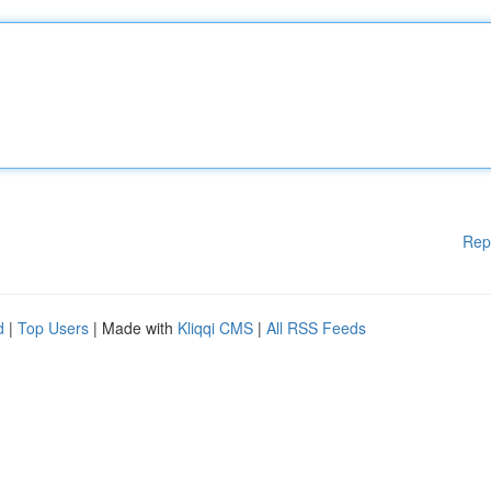
Rep
d
|
Top Users
| Made with
Kliqqi CMS
|
All RSS Feeds