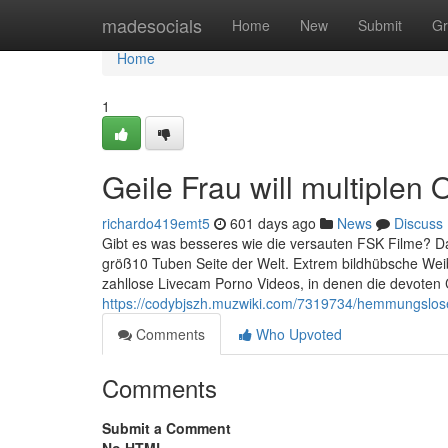
Home
madesocials
Home
New
Submit
Gr
Home
1
Geile Frau will multiplen
richardo419emt5
601 days ago
News
Discuss
Gibt es was besseres wie die versauten FSK Filme? Dam
größ10 Tuben Seite der Welt. Extrem bildhübsche W
zahllose Livecam Porno Videos, in denen die devoten
https://codybjszh.muzwiki.com/7319734/hemmungslo
Comments
Who Upvoted
Comments
Submit a Comment