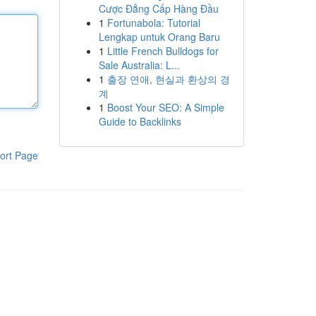
Cược Đẳng Cấp Hàng Đầu
1
Fortunabola: Tutorial
Lengkap untuk Orang Baru
1
Little French Bulldogs for
Sale Australia: L...
1
출장 연애, 현실과 환상의 경
계
1
Boost Your SEO: A Simple
Guide to Backlinks
ort Page