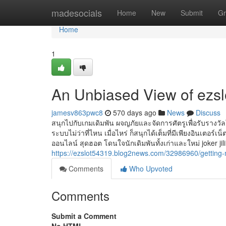
Home
madesocials
Home
New
Submit
Gr
Home
1
An Unbiased View of ezsl
jamesv863pwc8
570 days ago
News
Discuss
สนุกไปกับเกมเดิมพัน ผจญภัยและจัดการศัตรูเพื่อรับรางวัลใ
ระบบไม่ว่าที่ไหน เมื่อไหร่ ก็สนุกได้เต็มที่มีเพียงอินเตอ
ออนไลน์ สุดฮอต โดนใจนักเดิมพันทั้งเก่าและใหม่ joker j
https://ezslot54319.blog2news.com/32986960/getting-
Comments
Who Upvoted
Comments
Submit a Comment