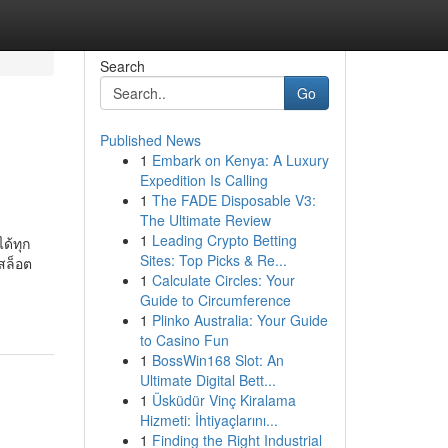
Search
Go
Published News
1
Embark on Kenya: A Luxury
Expedition Is Calling
1
The FADE Disposable V3:
The Ultimate Review
1
Leading Crypto Betting
ด้ทุก
Sites: Top Picks & Re...
นสล็อต
1
Calculate Circles: Your
Guide to Circumference
1
Plinko Australia: Your Guide
to Casino Fun
1
BossWin168 Slot: An
Ultimate Digital Bett...
1
Üsküdür Vinç Kiralama
Hizmeti: İhtiyaçlarını...
1
Finding the Right Industrial