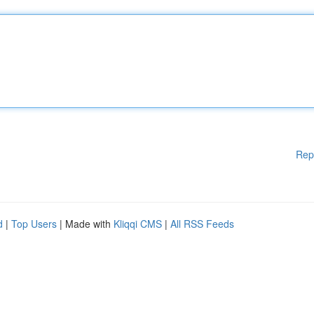
Rep
d
|
Top Users
| Made with
Kliqqi CMS
|
All RSS Feeds