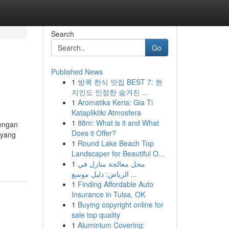
Search
Go
Published News
1
방콕 한식 맛집 BEST 7: 현
지인도 인정한 숨겨진 ...
1
Aromatika Keria: Gia Ti
Katapliktiki Atmosfera
1
88m: What is it and What
engan
Does it Offer?
 yang
1
Round Lake Beach Top
Landscaper for Beautiful O...
1
محل معالجة منازل في
الرياض: دليل موسع ...
1
Finding Affordable Auto
Insurance in Tulsa, OK
1
Buying copyright online for
sale top quality
1
Aluminium Covering: