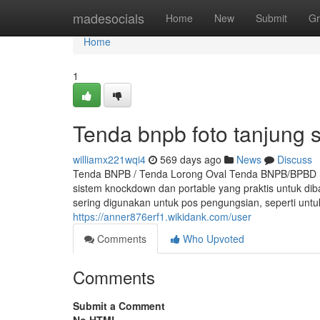
Home
madesocials
Home
New
Submit
Gr
Home
1
Tenda bnpb foto tanjung s
williamx221wqi4
569 days ago
News
Discuss
Tenda BNPB / Tenda Lorong Oval Tenda BNPB/BPBD m
sistem knockdown dan portable yang praktis untuk d
sering digunakan untuk pos pengungsian, seperti un
https://anner876erf1.wikidank.com/user
Comments
Who Upvoted
Comments
Submit a Comment