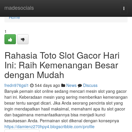
Home
madesocials
Togg
navi
Home
1
Rahasia Toto Slot Gacor Hari
Ini: Raih Kemenangan Besar
dengan Mudah
fredn976gsl1
544 days ago
News
Discuss
Banyak pemain slot online sedang mencari mesin slot yang gacor
hari ini. Keberadaan mesin yang sering memberikan kemenangan
besar tentu sangat dicari. Jika Anda seorang pencinta slot yang
ingin mendapatkan hasil maksimal, memahami apa itu slot gacor
dan bagaimana memanfaatkannya bisa menjadi kunci
kesuksesan Anda. Permainan slot dikenal dengan konsepnya
https://damienz270hpy4.blogscribble.com/profile