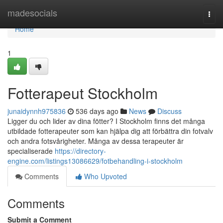
Home
madesocials
Togg
navi
Home
1
Fotterapeut Stockholm
junaidynnh975836
536 days ago
News
Discuss
Ligger du och lider av dina fötter? I Stockholm finns det många
utbildade fotterapeuter som kan hjälpa dig att förbättra din fotvalv
och andra fotsvårigheter. Många av dessa terapeuter är
specialiserade
https://directory-
engine.com/listings13086629/fotbehandling-i-stockholm
Comments
Who Upvoted
Comments
Submit a Comment