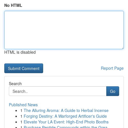
No HTML
HTML is disabled
Report Page
Search
Go
Published News
1
The Alluring Aroma: A Guide to Herbal Incense
1
Forging Destiny: A Warforged Artificer's Guide
1
Elevate Your LA Event: High-End Photo Booths
1
Purchase Peptide Compounds within the Grea...