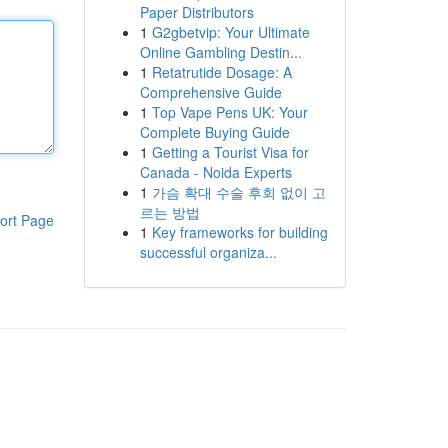
Paper Distributors
1
G2gbetvip: Your Ultimate
Online Gambling Destin...
1
Retatrutide Dosage: A
Comprehensive Guide
1
Top Vape Pens UK: Your
Complete Buying Guide
1
Getting a Tourist Visa for
Canada - Noida Experts
1
가슴 확대 수술 후회 없이 고
르는 방법
ort Page
1
Key frameworks for building
successful organiza...