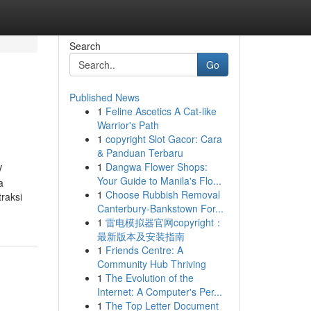
Search
Go
Published News
1
Feline Ascetics A Cat-like
Warrior's Path
1
copyright Slot Gacor: Cara
& Panduan Terbaru
1
Dangwa Flower Shops:
V
Your Guide to Manila's Flo...
a
1
Choose Rubbish Removal
raksi
Canterbury-Bankstown For...
1
雷电模拟器官网copyright：
最新版本及安装指南
1
Friends Centre: A
Community Hub Thriving
1
The Evolution of the
Internet: A Computer's Per...
1
The Top Letter Document