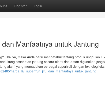
oups
Register
Login
U dan Manfaatnya untuk Jantung
g? Jika iya, maka Anda perlu mengetahui tentang produk unggulan LI
 mendukung kesehatan jantung secara alami dan aman digunakan jangk
tung alami yang memadukan berbagai superfruit dengan teknologi ekst
/1482485/harga_liv_superfruit_jifu_dan_manfaatnya_untuk_jantung