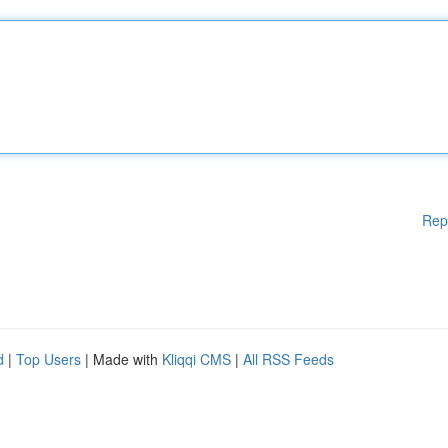
Rep
d
|
Top Users
| Made with
Kliqqi CMS
|
All RSS Feeds