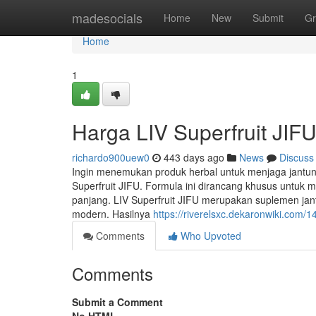
Home
madesocials
Home
New
Submit
Gr
Home
1
Harga LIV Superfruit JIF
richardo900uew0
443 days ago
News
Discuss
Ingin menemukan produk herbal untuk menjaga jantun
Superfruit JIFU. Formula ini dirancang khusus untuk
panjang. LIV Superfruit JIFU merupakan suplemen jan
modern. Hasilnya
https://riverelsxc.dekaronwiki.com
Comments
Who Upvoted
Comments
Submit a Comment