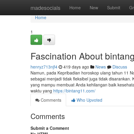
Home
madesocials
Home
New
Submit
Gr
Home
1
Fascination About bintang
henryz713njf4
419 days ago
News
Discuss
Namun, pada Kepribadian horoskop ulang tahun 11 
sebagai menjadi tidak fleksibel juga tidak disaranka
yang mampu membuat Anda kehilangan baik kesehatan
waktu yang
https://bintang11.com/
Comments
Who Upvoted
Comments
Submit a Comment