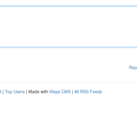
Rep
d
|
Top Users
| Made with
Kliqqi CMS
|
All RSS Feeds