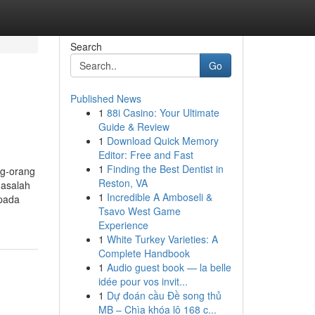
Search
Go
Published News
1
88i Casino: Your Ultimate
Guide & Review
1
Download Quick Memory
Editor: Free and Fast
1
Finding the Best Dentist in
g-orang
Reston, VA
masalah
1
Incredible A Amboseli &
pada
Tsavo West Game
Experience
1
White Turkey Varieties: A
Complete Handbook
1
Audio guest book — la belle
idée pour vos invit...
1
Dự đoán cầu Đề song thủ
MB – Chìa khóa lô 168 c...