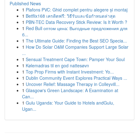
Published News
1
Plafons PVC: Ghid complet pentru alegere și montaj
1
Betflix168 เครดิตฟรี: วิธีรับและข้อกำหนดล่าสุด
1
PBN-TEC Data Recovery Stick Review: Is It Worth ?
1
Red Bull оптом цена: Выгодные предложения для
б...
1
The Ultimate Guide: Finding the Best SEO Specia...
1
How Do Solar O&M Companies Support Large Solar
...
1
Sensual Treatment Cape Town: Pamper Your Soul
1
Kølemadras til en god nattesøvn
1
Top Prop Firms with Instant Investment: Yo...
1
Dublin Community Event Explores Practical Ways ...
1
Uncover Relief: Massage Therapy in Colleyvill...
1
Glasgow's Green Landscape: A Examination at
Can...
1
Gulu Uganda: Your Guide to Hotels andGulu,
Ugan...