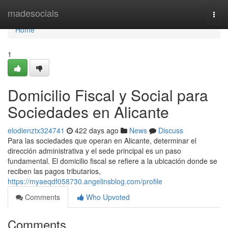
Home
madesocials
Togg
navi
Home
1
Domicilio Fiscal y Social para
Sociedades en Alicante
elodienztx324741
422 days ago
News
Discuss
Para las sociedades que operan en Alicante, determinar el
dirección administrativa y el sede principal es un paso
fundamental. El domicilio fiscal se refiere a la ubicación donde se
reciben las pagos tributarios,
https://myaeqdf058730.angelinsblog.com/profile
Comments
Who Upvoted
Comments