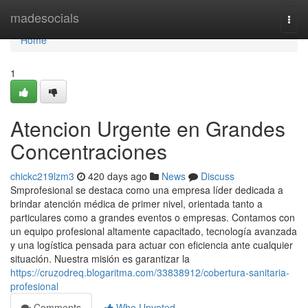
Home
madesocials
Togg
navi
Home
1
Atencion Urgente en Grandes
Concentraciones
chickc219lzm3
420 days ago
News
Discuss
Smprofesional se destaca como una empresa líder dedicada a
brindar atención médica de primer nivel, orientada tanto a
particulares como a grandes eventos o empresas. Contamos con
un equipo profesional altamente capacitado, tecnología avanzada
y una logística pensada para actuar con eficiencia ante cualquier
situación. Nuestra misión es garantizar la
https://cruzodreq.blogaritma.com/33838912/cobertura-sanitaria-
profesional
Comments
Who Upvoted