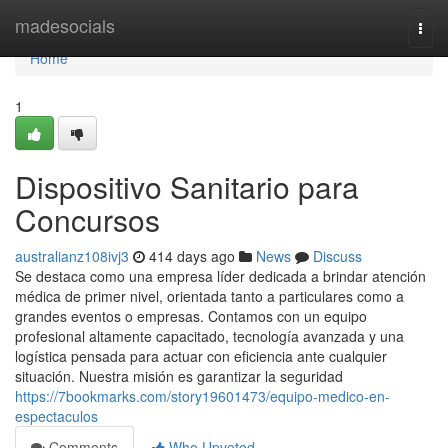
Home
madesocials
Togg
navi
Home
1
Dispositivo Sanitario para
Concursos
australianz108ivj3
414 days ago
News
Discuss
Se destaca como una empresa líder dedicada a brindar atención
médica de primer nivel, orientada tanto a particulares como a
grandes eventos o empresas. Contamos con un equipo
profesional altamente capacitado, tecnología avanzada y una
logística pensada para actuar con eficiencia ante cualquier
situación. Nuestra misión es garantizar la seguridad
https://7bookmarks.com/story19601473/equipo-medico-en-
espectaculos
Comments
Who Upvoted