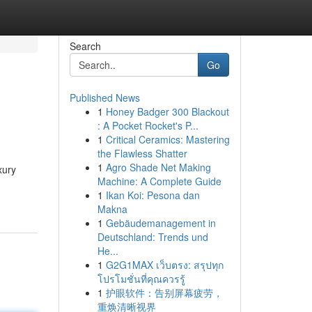
Search
Go
Published News
1
Honey Badger 300 Blackout
: A Pocket Rocket's P...
1
Critical Ceramics: Mastering
the Flawless Shatter
1
Agro Shade Net Making
xury
Machine: A Complete Guide
1
Ikan Koi: Pesona dan
Makna
1
Gebäudemanagement in
Deutschland: Trends und
He...
1
G2G1MAX เว็บตรง: สรุปทุก
โปรโมชั่นที่คุณควรรู้
1
护眼软件：告别屏幕疲劳，
重焕清晰视界