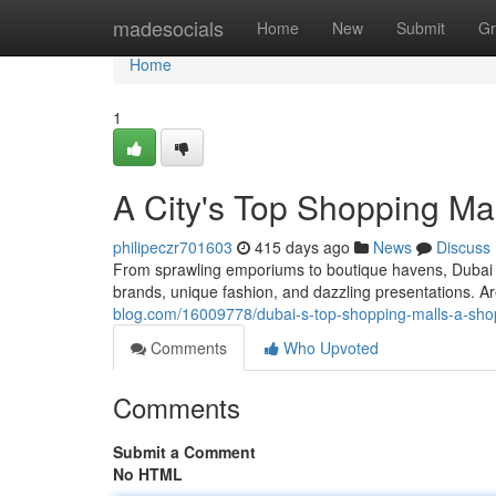
Home
madesocials
Home
New
Submit
Gr
Home
1
A City's Top Shopping Ma
philipeczr701603
415 days ago
News
Discuss
From sprawling emporiums to boutique havens, Dubai i
brands, unique fashion, and dazzling presentations. Ar
blog.com/16009778/dubai-s-top-shopping-malls-a-sho
Comments
Who Upvoted
Comments
Submit a Comment
No HTML