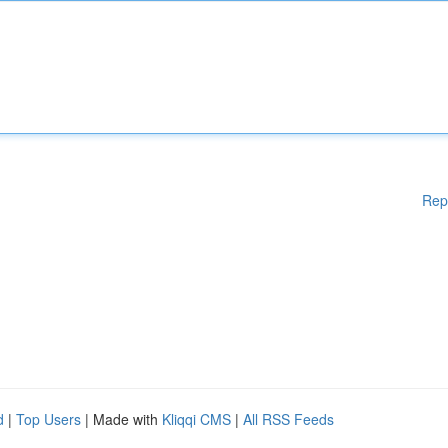
Rep
d
|
Top Users
| Made with
Kliqqi CMS
|
All RSS Feeds