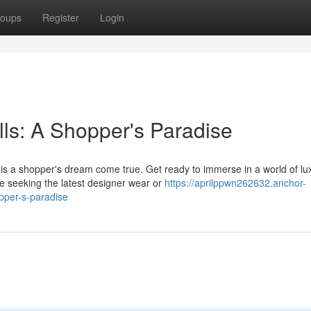
oups
Register
Login
lls: A Shopper's Paradise
s a shopper's dream come true. Get ready to immerse in a world of lu
e seeking the latest designer wear or
https://aprilppwn262632.anchor-
pper-s-paradise