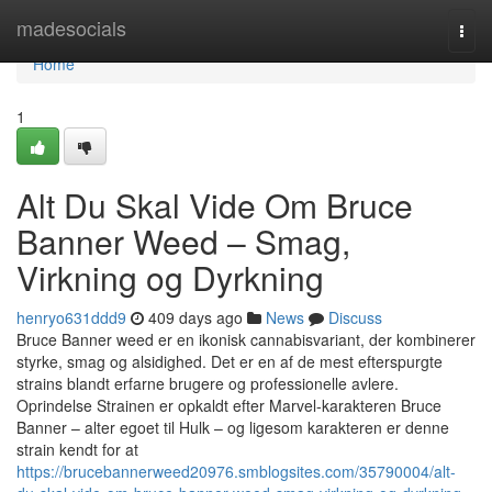
Home
madesocials
Togg
navi
Home
1
Alt Du Skal Vide Om Bruce
Banner Weed – Smag,
Virkning og Dyrkning
henryo631ddd9
409 days ago
News
Discuss
Bruce Banner weed er en ikonisk cannabisvariant, der kombinerer
styrke, smag og alsidighed. Det er en af de mest efterspurgte
strains blandt erfarne brugere og professionelle avlere.
Oprindelse Strainen er opkaldt efter Marvel-karakteren Bruce
Banner – alter egoet til Hulk – og ligesom karakteren er denne
strain kendt for at
https://brucebannerweed20976.smblogsites.com/35790004/alt-