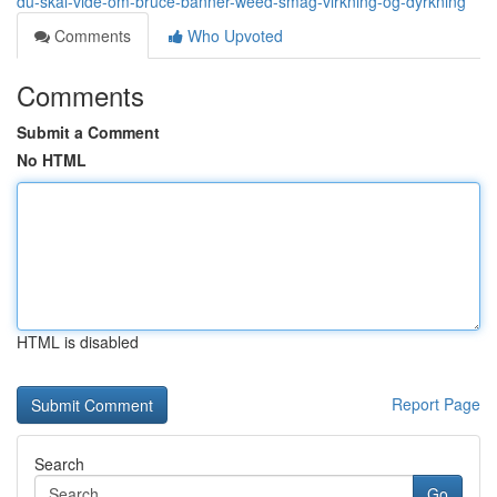
du-skal-vide-om-bruce-banner-weed-smag-virkning-og-dyrkning
Comments
Who Upvoted
Comments
Submit a Comment
No HTML
HTML is disabled
Report Page
Search
Go