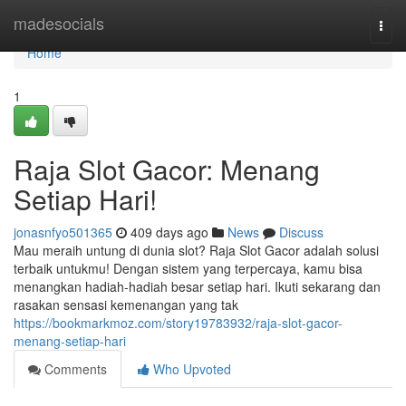
Home
madesocials
Togg
navi
Home
1
Raja Slot Gacor: Menang
Setiap Hari!
jonasnfyo501365
409 days ago
News
Discuss
Mau meraih untung di dunia slot? Raja Slot Gacor adalah solusi
terbaik untukmu! Dengan sistem yang terpercaya, kamu bisa
menangkan hadiah-hadiah besar setiap hari. Ikuti sekarang dan
rasakan sensasi kemenangan yang tak
https://bookmarkmoz.com/story19783932/raja-slot-gacor-
menang-setiap-hari
Comments
Who Upvoted