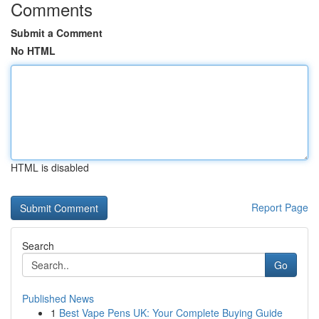
Comments
Submit a Comment
No HTML
HTML is disabled
Report Page
Search
Go
Published News
1
Best Vape Pens UK: Your Complete Buying Guide