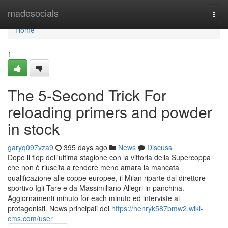
Home
madesocials
Togg
navi
Home
1
The 5-Second Trick For
reloading primers and powder
in stock
garyq097vza9
395 days ago
News
Discuss
Dopo il flop dell'ultima stagione con la vittoria della Supercoppa
che non è riuscita a rendere meno amara la mancata
qualificazione alle coppe europee, il Milan riparte dal direttore
sportivo Igli Tare e da Massimiliano Allegri in panchina.
Aggiornamenti minuto for each minuto ed interviste ai
protagonisti. News principali del
https://henryk587bmw2.wiki-
cms.com/user