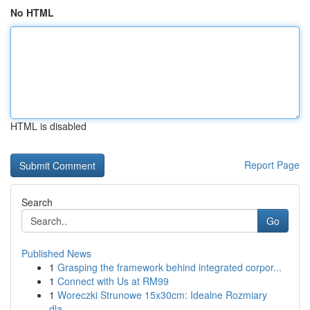
No HTML
HTML is disabled
Report Page
Search
Go
Published News
1
Grasping the framework behind integrated corpor...
1
Connect with Us at RM99
1
Woreczki Strunowe 15x30cm: Idealne Rozmiary
dla...