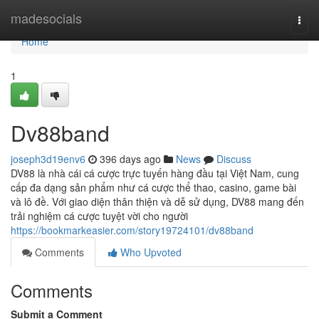
Home
madesocials
Togg
navi
Home
1
Dv88band
joseph3d19env6
396 days ago
News
Discuss
DV88 là nhà cái cá cược trực tuyến hàng đầu tại Việt Nam, cung
cấp đa dạng sản phẩm như cá cược thể thao, casino, game bài
và lô đề. Với giao diện thân thiện và dễ sử dụng, DV88 mang đến
trải nghiệm cá cược tuyệt vời cho người
https://bookmarkeasier.com/story19724101/dv88band
Comments
Who Upvoted
Comments
Submit a Comment