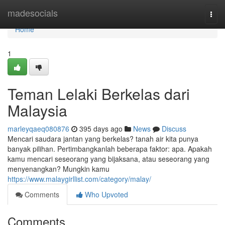
Home
madesocials
Togg
navi
Home
1
Teman Lelaki Berkelas dari
Malaysia
marleyqaeq080876
395 days ago
News
Discuss
Mencari saudara jantan yang berkelas? tanah air kita punya
banyak pilihan. Pertimbangkanlah beberapa faktor: apa. Apakah
kamu mencari seseorang yang bijaksana, atau seseorang yang
menyenangkan? Mungkin kamu
https://www.malaygirllist.com/category/malay/
Comments
Who Upvoted
Comments