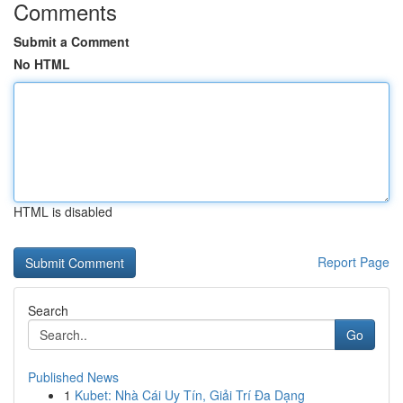
Comments
Submit a Comment
No HTML
HTML is disabled
Report Page
Search
Go
Published News
1
Kubet: Nhà Cái Uy Tín, Giải Trí Đa Dạng