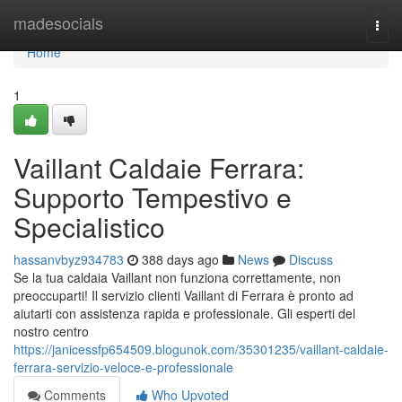
Home
madesocials
Togg
navi
Home
1
Vaillant Caldaie Ferrara:
Supporto Tempestivo e
Specialistico
hassanvbyz934783
388 days ago
News
Discuss
Se la tua caldaia Vaillant non funziona correttamente, non
preoccuparti! Il servizio clienti Vaillant di Ferrara è pronto ad
aiutarti con assistenza rapida e professionale. Gli esperti del
nostro centro
https://janicessfp654509.blogunok.com/35301235/vaillant-caldaie-
ferrara-servizio-veloce-e-professionale
Comments
Who Upvoted