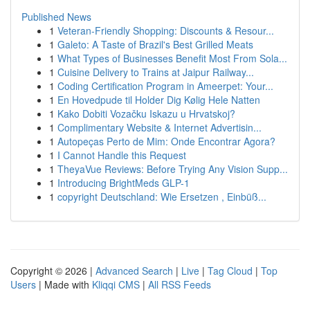
Published News
1
Veteran-Friendly Shopping: Discounts & Resour...
1
Galeto: A Taste of Brazil's Best Grilled Meats
1
What Types of Businesses Benefit Most From Sola...
1
Cuisine Delivery to Trains at Jaipur Railway...
1
Coding Certification Program in Ameerpet: Your...
1
En Hovedpude til Holder Dig Kølig Hele Natten
1
Kako Dobiti Vozačku Iskazu u Hrvatskoj?
1
Complimentary Website & Internet Advertisin...
1
Autopeças Perto de Mim: Onde Encontrar Agora?
1
I Cannot Handle this Request
1
TheyaVue Reviews: Before Trying Any Vision Supp...
1
Introducing BrightMeds GLP-1
1
copyright Deutschland: Wie Ersetzen , Einbüß...
Copyright © 2026 |
Advanced Search
|
Live
|
Tag Cloud
|
Top
Users
| Made with
Kliqqi CMS
|
All RSS Feeds