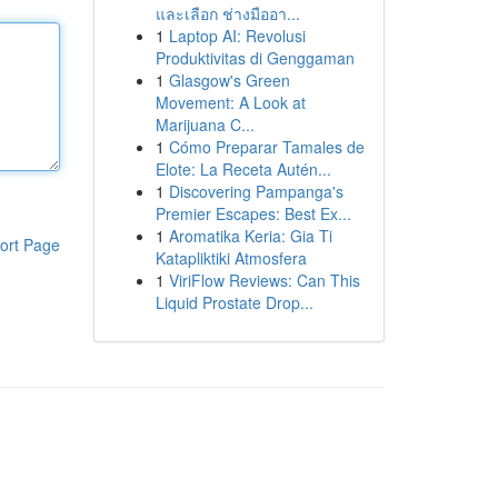
และเลือก ช่างมืออา...
1
Laptop AI: Revolusi
Produktivitas di Genggaman
1
Glasgow's Green
Movement: A Look at
Marijuana C...
1
Cómo Preparar Tamales de
Elote: La Receta Autén...
1
Discovering Pampanga's
Premier Escapes: Best Ex...
1
Aromatika Keria: Gia Ti
ort Page
Katapliktiki Atmosfera
1
ViriFlow Reviews: Can This
Liquid Prostate Drop...