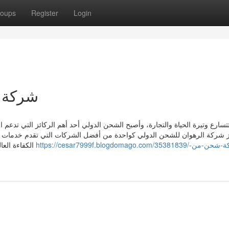
oups
Register
Login
شركة ش
تتسارع وتيرة الحياة والتجارة، وأصبح الشحن الدولي أحد أهم الركائز التي تدعم
رز شركة الرهوان للشحن الدولي كواحدة من أفضل الشركات التي تقدم خدمات ش
https://cesar7999f.blogdomago.com/35381839/شركة-شحن-من-
الكفاءة العالية، والالتزام بتقديم خدمات شحن آمنة وسريعة تلبي تطلعات