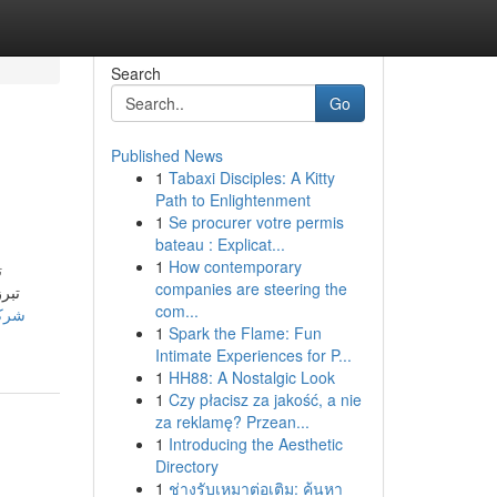
Search
Go
Published News
1
Tabaxi Disciples: A Kitty
Path to Enlightenment
1
Se procurer votre permis
bateau : Explicat...
1
How contemporary
،
companies are steering the
تب،
com...
1
Spark the Flame: Fun
Intimate Experiences for P...
1
HH88: A Nostalgic Look
1
Czy płacisz za jakość, a nie
za reklamę? Przean...
1
Introducing the Aesthetic
Directory
1
ช่างรับเหมาต่อเติม: ค้นหา