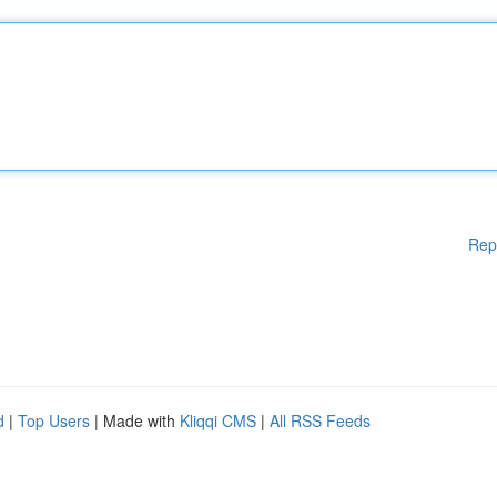
Rep
d
|
Top Users
| Made with
Kliqqi CMS
|
All RSS Feeds