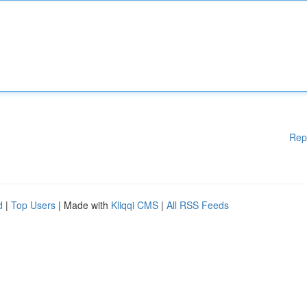
Rep
d
|
Top Users
| Made with
Kliqqi CMS
|
All RSS Feeds