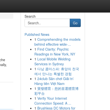
Search
Go
Published News
1
Comprehending the models
behind effective wide-...
1
Find Clarity: Psychic
Readings in New York, NY
1
Local Mobile Welding
 che
Services in Sydney
ally,
1
다낭 콤마스파: 휴양의 천국
에서 만나는 특별한 경험
1
24club Sân chơi Giải trí
Hàng tiên Việt Nam
1
寶發體育：您的首選體育博
彩平台
1
Verify Your Internet
Connection Speed: A ...
1
Brushless DC Motors for