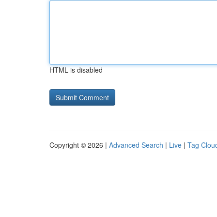
HTML is disabled
Copyright © 2026 |
Advanced Search
|
Live
|
Tag Clou