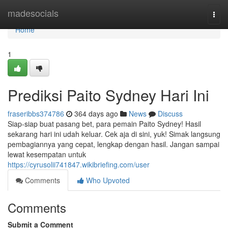
Home
madesocials
Togg
navi
Home
1
Prediksi Paito Sydney Hari Ini
fraseribbs374786
364 days ago
News
Discuss
Siap-siap buat pasang bet, para pemain Paito Sydney! Hasil
sekarang hari ini udah keluar. Cek aja di sini, yuk! Simak langsung
pembagiannya yang cepat, lengkap dengan hasil. Jangan sampai
lewat kesempatan untuk
https://cyrusolii741847.wikibriefing.com/user
Comments
Who Upvoted
Comments
Submit a Comment