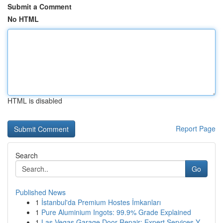
Submit a Comment
No HTML
HTML is disabled
Report Page
Search
Go
Published News
1
İstanbul'da Premium Hostes İmkanları
1
Pure Aluminium Ingots: 99.9% Grade Explained
1
Las Vegas Garage Door Repair: Expert Services Y...