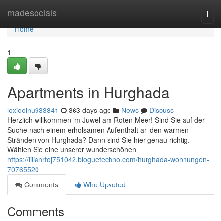
Home
madesocials
Togg
navi
Home
1
Apartments in Hurghada
lexieelnu933841
363 days ago
News
Discuss
Herzlich willkommen im Juwel am Roten Meer! Sind Sie auf der
Suche nach einem erholsamen Aufenthalt an den warmen
Stränden von Hurghada? Dann sind Sie hier genau richtig.
Wählen Sie eine unserer wunderschönen
https://lilianrfoj751042.bloguetechno.com/hurghada-wohnungen-
70765520
Comments
Who Upvoted
Comments