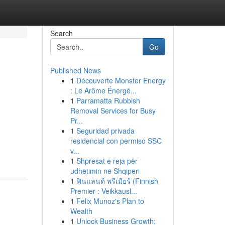
Search
Go
Published News
1
Découverte Monster Energy
: Le Arôme Énergé...
1
Parramatta Rubbish
Removal Services for Busy
Pr...
1
Seguridad privada
residencial con permiso SSC
v...
1
Shpresat e reja për
udhëtimin në Shqipëri
1
ฟินแลนด์ พรีเมียร์ (Finnish
Premier : Veikkausl...
1
Felix Munoz's Plan to
Wealth
1
Unlock Business Growth: