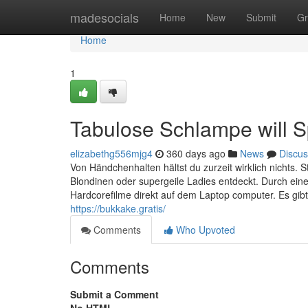
Home
madesocials
Home
New
Submit
Gr
Home
1
Tabulose Schlampe will S
elizabethg556mjg4
360 days ago
News
Discus
Von Händchenhalten hältst du zurzeit wirklich nichts. S
Blondinen oder supergeile Ladies entdeckt. Durch einen
Hardcorefilme direkt auf dem Laptop computer. Es gib
https://bukkake.gratis/
Comments
Who Upvoted
Comments
Submit a Comment