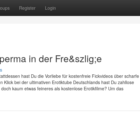
oups
Register
Login
perma in der Fre&szlig;e
s
tattdessen hast Du die Vorliebe für kostenfreie Fickvideos über scharfe
 Klick bei der ultimativen Erotiktube Deutschlands hast Du zahllose
t doch kaum etwas feineres als kostenlose Erotikfilme? Um das