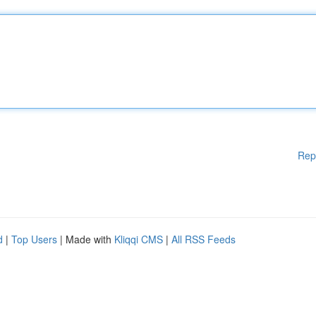
Rep
d
|
Top Users
| Made with
Kliqqi CMS
|
All RSS Feeds