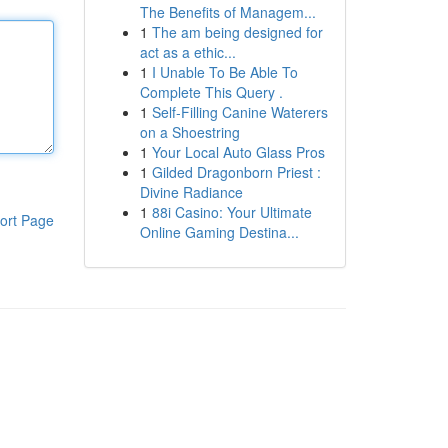
The Benefits of Managem...
1
The am being designed for
act as a ethic...
1
I Unable To Be Able To
Complete This Query .
1
Self-Filling Canine Waterers
on a Shoestring
1
Your Local Auto Glass Pros
1
Gilded Dragonborn Priest :
Divine Radiance
1
88i Casino: Your Ultimate
ort Page
Online Gaming Destina...