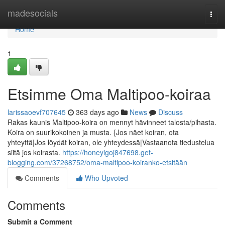
Home
madesocials
Togg
navi
Home
1
Etsimme Oma Maltipoo-koiraa
larissaoevf707645
363 days ago
News
Discuss
Rakas kaunis Maltipoo-koira on mennyt hävinneet talosta/pihasta.
Koira on suurikokoinen ja musta. {Jos näet koiran, ota
yhteyttä|Jos löydät koiran, ole yhteydessä|Vastaanota tiedustelua
siitä jos koirasta.
https://honeyigoj847698.get-
blogging.com/37268752/oma-maltipoo-koiranko-etsitään
Comments
Who Upvoted
Comments
Submit a Comment