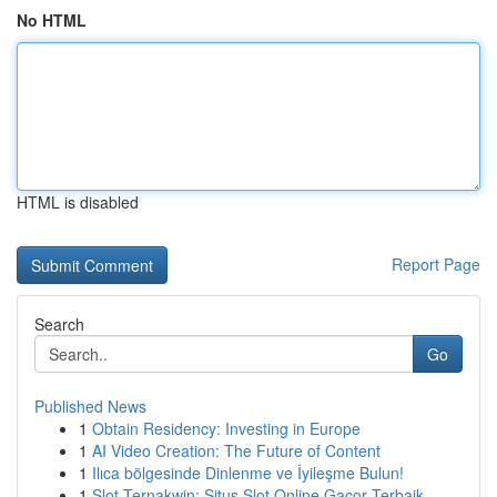
No HTML
HTML is disabled
Report Page
Search
Go
Published News
1
Obtain Residency: Investing in Europe
1
AI Video Creation: The Future of Content
1
Ilıca bölgesinde Dinlenme ve İyileşme Bulun!
1
Slot Ternakwin: Situs Slot Online Gacor Terbaik