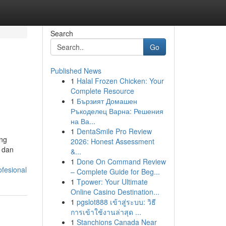
Search
Go
Published News
1
Halal Frozen Chicken: Your
Complete Resource
1
Бързият Домашен
Ръкоделец Варна: Решения
на Ва...
1
DentaSmile Pro Review
ang
2026: Honest Assessment
, dan
&...
1
Done On Command Review
ofesional
– Complete Guide for Beg...
1
Tpower: Your Ultimate
Online Casino Destination...
1
pgslot888 เข้าสู่ระบบ: วิธี
การเข้าใช้งานล่าสุด ...
1
Stanchions Canada Near