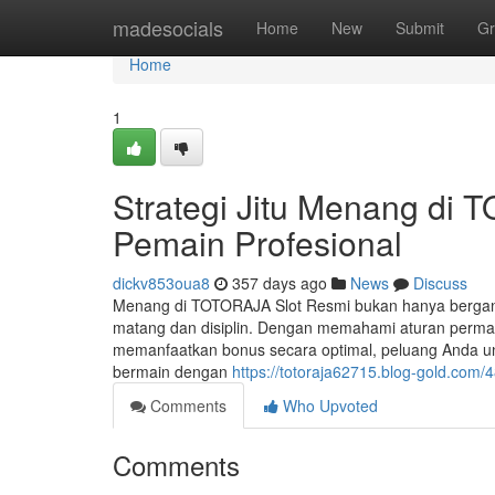
Home
madesocials
Home
New
Submit
Gr
Home
1
Strategi Jitu Menang di
Pemain Profesional
dickv853oua8
357 days ago
News
Discuss
Menang di TOTORAJA Slot Resmi bukan hanya bergant
matang dan disiplin. Dengan memahami aturan permain
memanfaatkan bonus secara optimal, peluang Anda unt
bermain dengan
https://totoraja62715.blog-gold.com/4
Comments
Who Upvoted
Comments