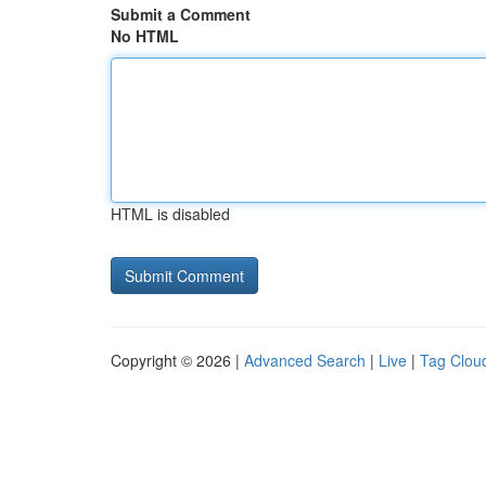
Submit a Comment
No HTML
HTML is disabled
Copyright © 2026 |
Advanced Search
|
Live
|
Tag Clou