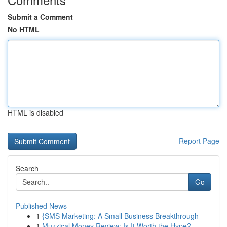
Submit a Comment
No HTML
HTML is disabled
Report Page
Search
Go
Published News
1
{SMS Marketing: A Small Business Breakthrough
1
Muzzical Money Review: Is It Worth the Hype?