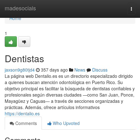
Home
madesocials
Togg
navi
Home
1
Dentistas
jaxson9g80tjd4
357 days ago
News
Discuss
La página web Dentalio.es es un directorio especializado dirigido
a quienes buscan atención odontológica en Puerto Rico. Su
objetivo principal es facilitar la búsqueda de dentistas confiables y
profesionales según diversas ciudades —como San Juan, Ponce,
Mayagüez y Caguas— a través de secciones organizadas y
prácticas. Además, ofrece artículos informativos
https://dentalio.es
Comments
Who Upvoted
Comments