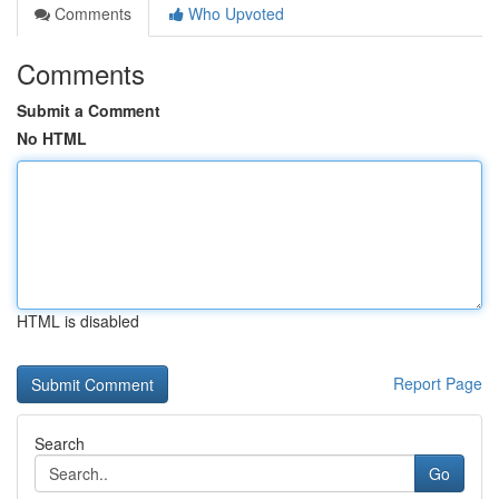
Comments
Who Upvoted
Comments
Submit a Comment
No HTML
HTML is disabled
Report Page
Search
Go