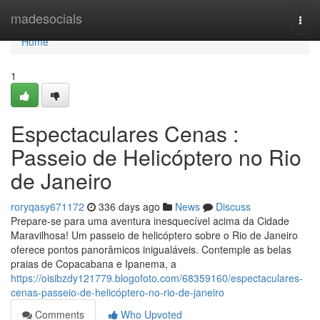
Home
madesocials
Togg
navi
Home
1
Espectaculares Cenas :
Passeio de Helicóptero no Rio
de Janeiro
roryqasy671172
336 days ago
News
Discuss
Prepare-se para uma aventura inesquecível acima da Cidade
Maravilhosa! Um passeio de helicóptero sobre o Rio de Janeiro
oferece pontos panorâmicos inigualáveis. Contemple as belas
praias de Copacabana e Ipanema, a
https://oisibzdy121779.blogofoto.com/68359160/espectaculares-
cenas-passeio-de-helicóptero-no-rio-de-janeiro
Comments
Who Upvoted