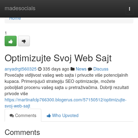
Home
madesocials
Togg
navi
Home
1
Optimizujte Svoj Web Sajt
anyadrgt560325
335 days ago
News
Discuss
Povećajte vidljivost vašeg web sajta i privucite više potencijalnih
kupaca. Primenjujući strategiju SEO optimizacije, možete
poboljšati procenu vašeg sajta u pretraživačima. Dobriji rezultati
privode više
https://martinafclp766300.blogerus.com/57150512/optimizujte-
svoj-web-sajt
Comments
Who Upvoted
Comments