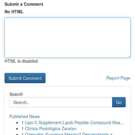
Submit a Comment
No HTML
HTML is disabled
Report Page
Search
Go
Published News
1
Lipo C Supplement Lipob Peptide Compound Kiss...
1
Clínica Podológica Zaratan
1
Ozenvitta: Funciona Mesmo? Desvendando a