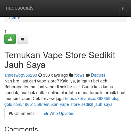
Home
madesocials
Togg
navi
Home
1
Temukan Vape Store Sedikit
Jauh Saya
amieswbg956298
333 days ago
News
Discuss
Nah bro, lagi cari vape store? Kalo iya, jangan ribet deh.
Beberapa tempat jual vape di sekitar sini. Cuma kalo kamu
hendak, {caricek daftar online biar tahu mana terbaik-terbaik buat
membeli vape. Cek {review juga
https://keiranisoa398359.blog-
gold.com/49651558/temukan-vape-store-sedikit-jauh-saya
Comments
Who Upvoted
Comments