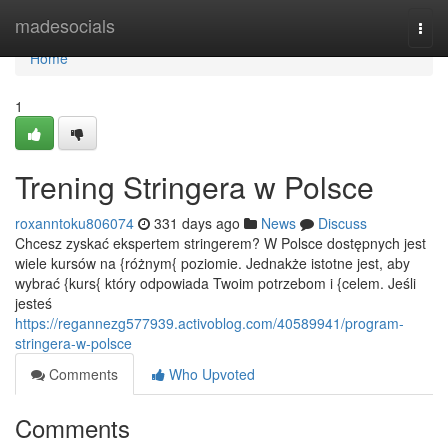
Home
madesocials
Togg
navi
Home
1
Trening Stringera w Polsce
roxanntoku806074
331 days ago
News
Discuss
Chcesz zyskać ekspertem stringerem? W Polsce dostępnych jest
wiele kursów na {różnym{ poziomie. Jednakże istotne jest, aby
wybrać {kurs{ który odpowiada Twoim potrzebom i {celem. Jeśli
jesteś
https://regannezg577939.activoblog.com/40589941/program-
stringera-w-polsce
Comments
Who Upvoted
Comments