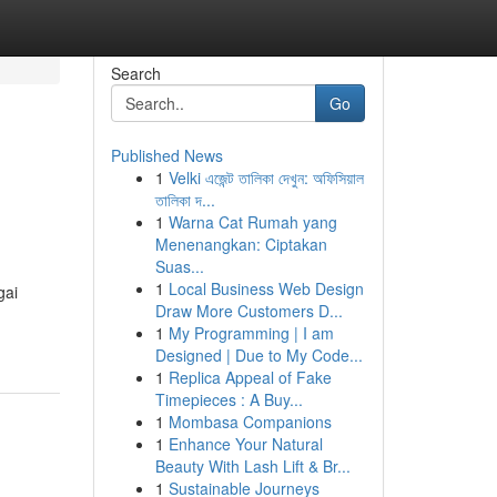
Search
Go
Published News
1
Velki এজেন্ট তালিকা দেখুন: অফিসিয়াল
তালিকা দ...
1
Warna Cat Rumah yang
Menenangkan: Ciptakan
Suas...
1
Local Business Web Design
gai
Draw More Customers D...
1
My Programming | I am
Designed | Due to My Code...
1
Replica Appeal of Fake
Timepieces : A Buy...
1
Mombasa Companions
1
Enhance Your Natural
Beauty With Lash Lift & Br...
1
Sustainable Journeys