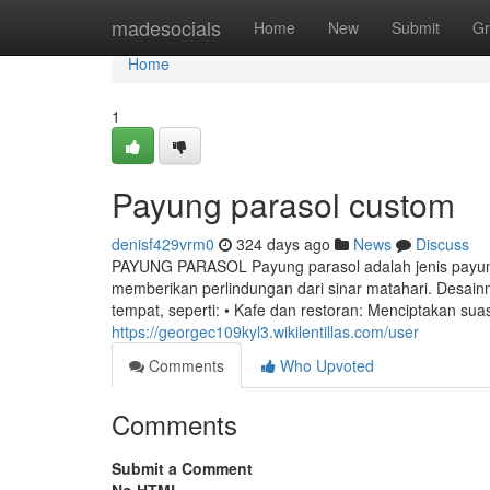
Home
madesocials
Home
New
Submit
Gr
Home
1
Payung parasol custom
denisf429vrm0
324 days ago
News
Discuss
PAYUNG PARASOL Payung parasol adalah jenis payun
memberikan perlindungan dari sinar matahari. Desain
tempat, seperti: • Kafe dan restoran: Menciptakan s
https://georgec109kyl3.wikilentillas.com/user
Comments
Who Upvoted
Comments
Submit a Comment