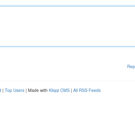
Rep
d
|
Top Users
| Made with
Kliqqi CMS
|
All RSS Feeds