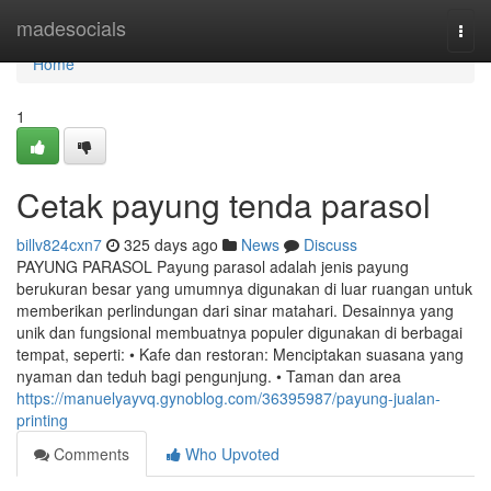
Home
madesocials
Togg
navi
Home
1
Cetak payung tenda parasol
billv824cxn7
325 days ago
News
Discuss
PAYUNG PARASOL Payung parasol adalah jenis payung
berukuran besar yang umumnya digunakan di luar ruangan untuk
memberikan perlindungan dari sinar matahari. Desainnya yang
unik dan fungsional membuatnya populer digunakan di berbagai
tempat, seperti: • Kafe dan restoran: Menciptakan suasana yang
nyaman dan teduh bagi pengunjung. • Taman dan area
https://manuelyayvq.gynoblog.com/36395987/payung-jualan-
printing
Comments
Who Upvoted