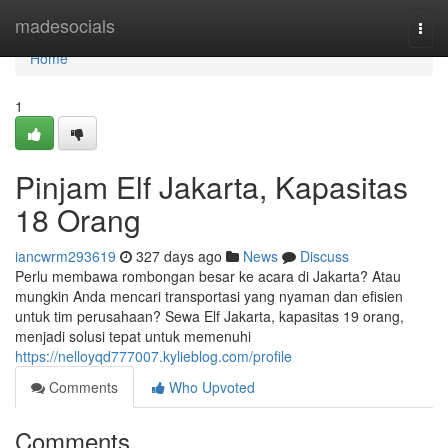
Home
madesocials
Togg
navi
Home
1
Pinjam Elf Jakarta, Kapasitas
18 Orang
iancwrm293619
327 days ago
News
Discuss
Perlu membawa rombongan besar ke acara di Jakarta? Atau
mungkin Anda mencari transportasi yang nyaman dan efisien
untuk tim perusahaan? Sewa Elf Jakarta, kapasitas 19 orang,
menjadi solusi tepat untuk memenuhi
https://nelloyqd777007.kylieblog.com/profile
Comments
Who Upvoted
Comments