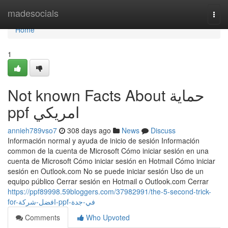
Home
madesocials
Togg
navi
Home
1
Not known Facts About حماية
ppf امريكي
annieh789vso7
308 days ago
News
Discuss
Información normal y ayuda de inicio de sesión Información
common de la cuenta de Microsoft Cómo iniciar sesión en una
cuenta de Microsoft Cómo iniciar sesión en Hotmail Cómo iniciar
sesión en Outlook.com No se puede iniciar sesión Uso de un
equipo público Cerrar sesión en Hotmail o Outlook.com Cerrar
https://ppf89998.59bloggers.com/37982991/the-5-second-trick-
for-افضل-شركة-ppf-في-جدة
Comments
Who Upvoted