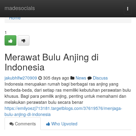
Home
madesocials
Togg
navi
Home
1
Merawat Bulu Anjing di
Indonesia
jakubhlfw270909
305 days ago
News
Discuss
Indonesia merupakan rumah bagi berbagai ras anjing yang
berbeda-beda, dari setiap ras memiliki kebutuhan perawatan bulu
khusus. Bagi para pemilik anjing, penting untuk memahami dan
melakukan perawatan bulu secara benar
https://emilyoezj713181.targetblogs.com/37619576/menjaga-
bulu-anjing-di-indonesia
Comments
Who Upvoted