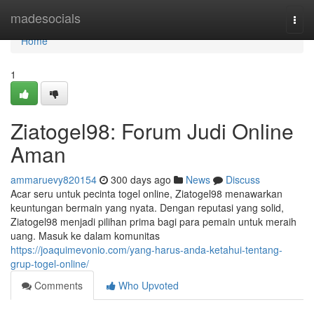
Home
madesocials
Togg
navi
Home
1
Ziatogel98: Forum Judi Online
Aman
ammaruevy820154
300 days ago
News
Discuss
Acar seru untuk pecinta togel online, Ziatogel98 menawarkan
keuntungan bermain yang nyata. Dengan reputasi yang solid,
Ziatogel98 menjadi pilihan prima bagi para pemain untuk meraih
uang. Masuk ke dalam komunitas
https://joaquimevonio.com/yang-harus-anda-ketahui-tentang-
grup-togel-online/
Comments
Who Upvoted