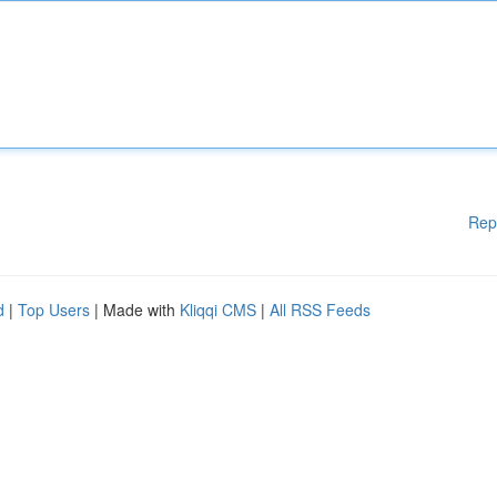
Rep
d
|
Top Users
| Made with
Kliqqi CMS
|
All RSS Feeds