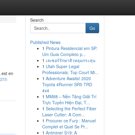
Search
Go
Published News
1
Pintura Residencial em SP:
Um Guia Completo p...
1
เลเซอร์รักษาสิวหลุมกระสุน
1
Utah Super Legal
Professionals: Top Court Mi...
 est en
1
Adventure Awaits! 2020
7/l-
Toyota 4Runner SR5 TRD
4x4
1
MM88 – Nền Tảng Giải Trí
Trực Tuyến Hiện Đại, T...
1
Selecting the Perfect Fiber
Laser Cutter: A Com...
1
Procurer ce Fury : Manuel
Complet et Quel Se Pr...
1
Antminer S19: A