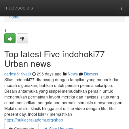
Home
madesocials
Togg
navi
Home
1
Top latest Five indohoki77
Urban news
carlost519vat0
295 days ago
News
Discuss
Situs Indohoki77 dirancang dengan tampilan yang menarik dan
mudah digunakan, bahkan untuk pemain pemula sekalipun.
Desain antarmuka yang simpel memudahkan pemain untuk
menemukan permainan favorit mereka dan navigasi situs yang
cepat menjadikan pengalaman bermain semakin menyenangkan.
Mulai dari slot klasik hingga slot online video dengan fitur-fitur
present day, IndoHoki77 memastikan
https://nukleerakademi.org/shop
Comments
Who Upvoted