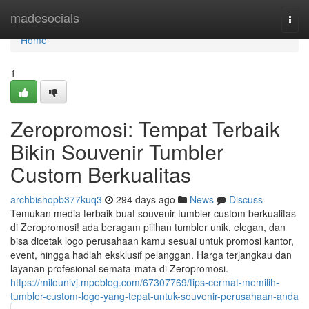
Home
madesocials
Togg
navi
Home
1
Zeropromosi: Tempat Terbaik
Bikin Souvenir Tumbler
Custom Berkualitas
archbishopb377kuq3
294 days ago
News
Discuss
Temukan media terbaik buat souvenir tumbler custom berkualitas
di Zeropromosi! ada beragam pilihan tumbler unik, elegan, dan
bisa dicetak logo perusahaan kamu sesuai untuk promosi kantor,
event, hingga hadiah eksklusif pelanggan. Harga terjangkau dan
layanan profesional semata-mata di Zeropromosi.
https://milounivj.mpeblog.com/67307769/tips-cermat-memilih-
tumbler-custom-logo-yang-tepat-untuk-souvenir-perusahaan-anda