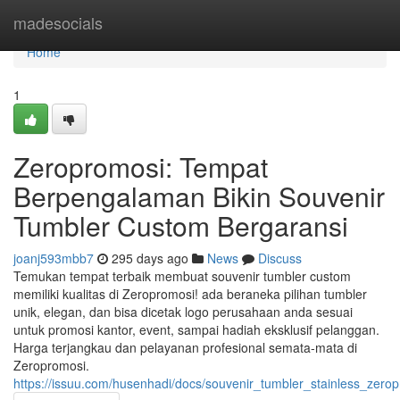
Home
madesocials
Home
1
Zeropromosi: Tempat
Berpengalaman Bikin Souvenir
Tumbler Custom Bergaransi
joanj593mbb7
295 days ago
News
Discuss
Temukan tempat terbaik membuat souvenir tumbler custom
memiliki kualitas di Zeropromosi! ada beraneka pilihan tumbler
unik, elegan, dan bisa dicetak logo perusahaan anda sesuai
untuk promosi kantor, event, sampai hadiah eksklusif pelanggan.
Harga terjangkau dan pelayanan profesional semata-mata di
Zeropromosi.
https://issuu.com/husenhadi/docs/souvenir_tumbler_stainless_zer