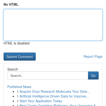
No HTML
HTML is disabled
Report Page
Search
Go
Published News
1
Acquire Onyx Research Molecules Your Deta...
1
Artificial Intelligence Driven Data for Improve...
1
Start Your Application Today
1
Best Crypto Gambling Platforms: Your Upcoming A...