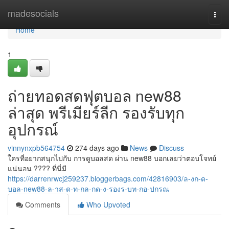
Home
madesocials
Togg
navi
Home
1
ถ่ายทอดสดฟุตบอล new88
ล่าสุด พรีเมียร์ลีก รองรับทุก
อุปกรณ์
vinnynxpb564754
274 days ago
News
Discuss
ใครที่อยากสนุกไปกับ การดูบอลสด ผ่าน new88 บอกเลยว่าตอบโจทย์
แน่นอน ???? ที่นี่มี
https://darrenrwcj259237.bloggerbags.com/42816903/ล-งก-ด-
บอล-new88-ล-าส-ด-ท-กล-กด-ง-รองร-บท-กอ-ปกรณ
Comments
Who Upvoted