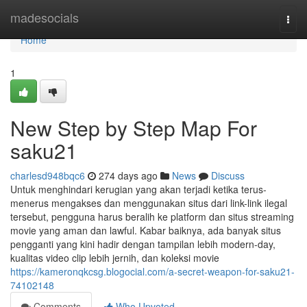
Home
madesocials
Togg
navi
Home
1
New Step by Step Map For
saku21
charlesd948bqc6
274 days ago
News
Discuss
Untuk menghindari kerugian yang akan terjadi ketika terus-
menerus mengakses dan menggunakan situs dari link-link ilegal
tersebut, pengguna harus beralih ke platform dan situs streaming
movie yang aman dan lawful. Kabar baiknya, ada banyak situs
pengganti yang kini hadir dengan tampilan lebih modern-day,
kualitas video clip lebih jernih, dan koleksi movie
https://kameronqkcsg.blogocial.com/a-secret-weapon-for-saku21-
74102148
Comments
Who Upvoted