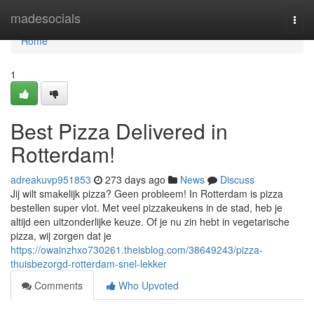
Home
madesocials
Togg
navi
Home
1
Best Pizza Delivered in
Rotterdam!
adreakuvp951853
273 days ago
News
Discuss
Jij wilt smakelijk pizza? Geen probleem! In Rotterdam is pizza
bestellen super vlot. Met veel pizzakeukens in de stad, heb je
altijd een uitzonderlijke keuze. Of je nu zin hebt in vegetarische
pizza, wij zorgen dat je
https://owainzhxo730261.theisblog.com/38649243/pizza-
thuisbezorgd-rotterdam-snel-lekker
Comments
Who Upvoted