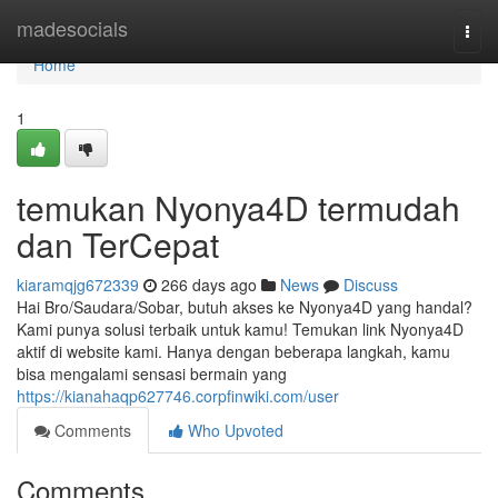
Home
madesocials
Togg
navi
Home
1
temukan Nyonya4D termudah
dan TerCepat
kiaramqjg672339
266 days ago
News
Discuss
Hai Bro/Saudara/Sobar, butuh akses ke Nyonya4D yang handal?
Kami punya solusi terbaik untuk kamu! Temukan link Nyonya4D
aktif di website kami. Hanya dengan beberapa langkah, kamu
bisa mengalami sensasi bermain yang
https://kianahaqp627746.corpfinwiki.com/user
Comments
Who Upvoted
Comments