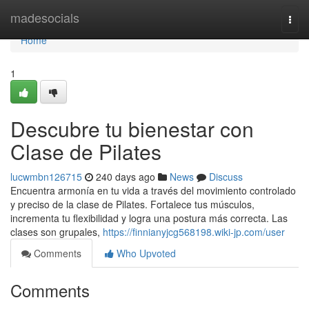
Home
madesocials
Togg
navi
Home
1
Descubre tu bienestar con
Clase de Pilates
lucwmbn126715
240 days ago
News
Discuss
Encuentra armonía en tu vida a través del movimiento controlado
y preciso de la clase de Pilates. Fortalece tus músculos,
incrementa tu flexibilidad y logra una postura más correcta. Las
clases son grupales,
https://finnianyjcg568198.wiki-jp.com/user
Comments
Who Upvoted
Comments